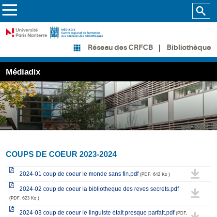
Bibliothèque
Réseau des CRFCB
Médiadix
COUPS DE COEUR 2023-2024
2024-01 coup de coeur le monde sans fin.pdf
(PDF, 642 Ko )
2024-02 coup de coeur la bibliotheque des reves secrets.pdf
(PDF, 623 Ko )
2024-03 coup de coeur le linguiste était presque parfait.pdf
(PDF,