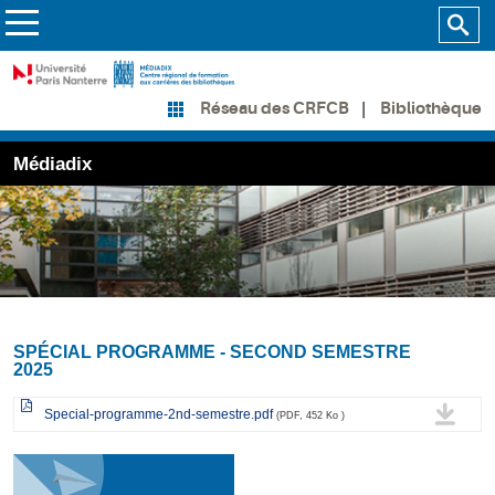
Bibliothèque
Réseau des CRFCB
Médiadix
SPÉCIAL PROGRAMME - SECOND SEMESTRE
2025
Special-programme-2nd-semestre.pdf
(PDF, 452 Ko )